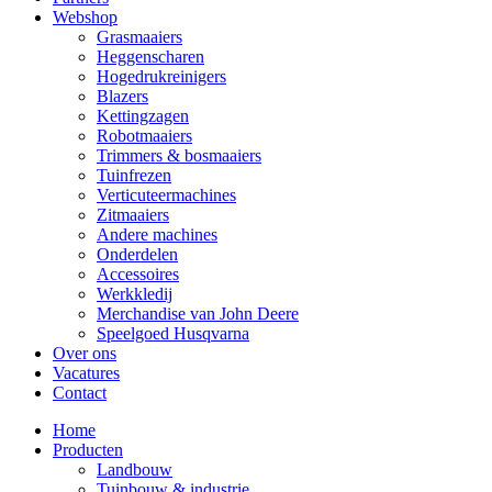
Webshop
Grasmaaiers
Heggenscharen
Hogedrukreinigers
Blazers
Kettingzagen
Robotmaaiers
Trimmers & bosmaaiers
Tuinfrezen
Verticuteermachines
Zitmaaiers
Andere machines
Onderdelen
Accessoires
Werkkledij
Merchandise van John Deere
Speelgoed Husqvarna
Over ons
Vacatures
Contact
Home
Producten
Landbouw
Tuinbouw & industrie