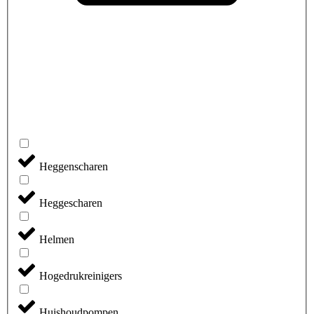
Heggenscharen
Heggescharen
Helmen
Hogedrukreinigers
Huishoudpompen