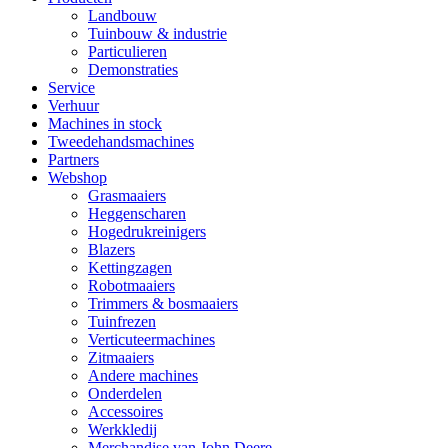
Landbouw
Tuinbouw & industrie
Particulieren
Demonstraties
Service
Verhuur
Machines in stock
Tweedehandsmachines
Partners
Webshop
Grasmaaiers
Heggenscharen
Hogedrukreinigers
Blazers
Kettingzagen
Robotmaaiers
Trimmers & bosmaaiers
Tuinfrezen
Verticuteermachines
Zitmaaiers
Andere machines
Onderdelen
Accessoires
Werkkledij
Merchandise van John Deere