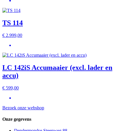
TS 114
€
2.999,00
LC 142iS Accumaaier (excl. lader en
accu)
€
599,00
Bezoek onze webshop
Onze gegevens
Dendermondse Steenweg 88