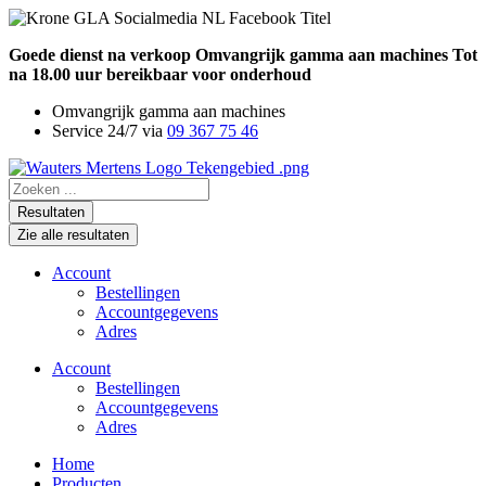
Ga
naar
Goede dienst na verkoop
Omvangrijk gamma aan machines
Tot
de
na 18.00 uur bereikbaar voor onderhoud
inhoud
Omvangrijk gamma aan machines
Service 24/7 via
09 367 75 46
Search
...
Resultaten
Zie alle resultaten
Account
Bestellingen
Accountgegevens
Adres
Account
Bestellingen
Accountgegevens
Adres
Home
Producten