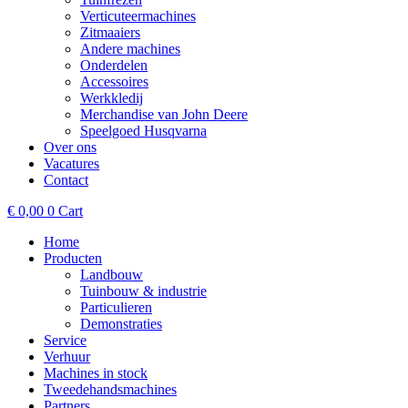
Verticuteermachines
Zitmaaiers
Andere machines
Onderdelen
Accessoires
Werkkledij
Merchandise van John Deere
Speelgoed Husqvarna
Over ons
Vacatures
Contact
€
0,00
0
Cart
Home
Producten
Landbouw
Tuinbouw & industrie
Particulieren
Demonstraties
Service
Verhuur
Machines in stock
Tweedehandsmachines
Partners