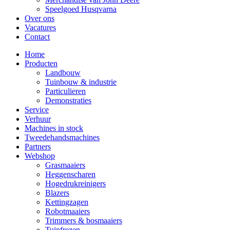
Speelgoed Husqvarna
Over ons
Vacatures
Contact
Home
Producten
Landbouw
Tuinbouw & industrie
Particulieren
Demonstraties
Service
Verhuur
Machines in stock
Tweedehandsmachines
Partners
Webshop
Grasmaaiers
Heggenscharen
Hogedrukreinigers
Blazers
Kettingzagen
Robotmaaiers
Trimmers & bosmaaiers
Tuinfrezen