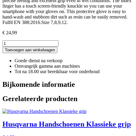
precise feeling and excellent grip even in wet conditions. The index
finger has a touch screen-friendly knuckle so you can use your
smartphone with your gloves on. This protective glove is easy to
hand-wash and stubborn dirt such as resin can be easily removed.
Fulfil EN 388:2016.Size 7,8,9,12.
€
24,99
Handschoenen,
Functional
Toevoegen aan winkelwagen
Light
Non-
Goede dienst na verkoop
slip
Omvangrijk gamma aan machines
aantal
Tot na 18.00 uur bereikbaar voor onderhoud
Bijkomende informatie
Gerelateerde producten
Husqvarna Handschoenen Klassieke grip