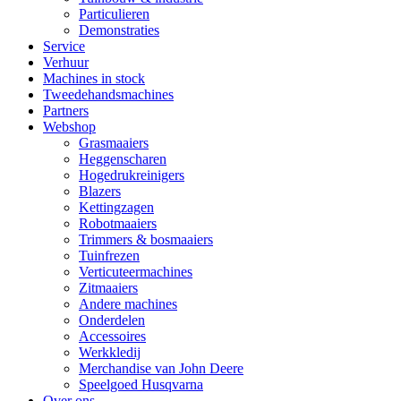
Particulieren
Demonstraties
Service
Verhuur
Machines in stock
Tweedehandsmachines
Partners
Webshop
Grasmaaiers
Heggenscharen
Hogedrukreinigers
Blazers
Kettingzagen
Robotmaaiers
Trimmers & bosmaaiers
Tuinfrezen
Verticuteermachines
Zitmaaiers
Andere machines
Onderdelen
Accessoires
Werkkledij
Merchandise van John Deere
Speelgoed Husqvarna
Over ons