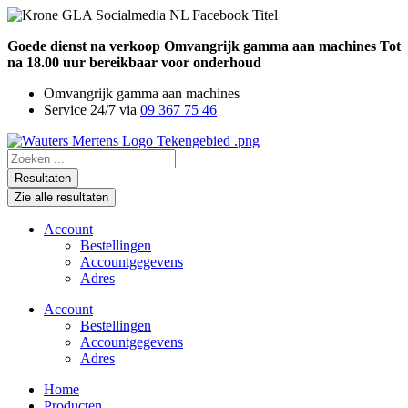
Ga
naar
Goede dienst na verkoop
Omvangrijk gamma aan machines
Tot
de
na 18.00 uur bereikbaar voor onderhoud
inhoud
Omvangrijk gamma aan machines
Service 24/7 via
09 367 75 46
Search
...
Resultaten
Zie alle resultaten
Account
Bestellingen
Accountgegevens
Adres
Account
Bestellingen
Accountgegevens
Adres
Home
Producten