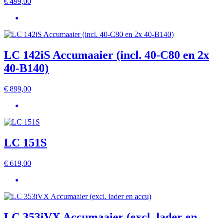
€
499,00
LC 142iS Accumaaier (incl. 40-C80 en 2x
40-B140)
€
899,00
LC 151S
€
619,00
LC 353iVX Accumaaier (excl. lader en