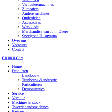
Verticuteermachines
Zitmaaiers
Andere machines
Onderdelen
Accessoires
Werkkledij
Merchandise van John Deere
Speelgoed Husqvarna
Over ons
Vacatures
Contact
€
0,00
0
Cart
Home
Producten
Landbouw
Tuinbouw & industrie
Particulieren
Demonstraties
Service
Verhuur
Machines in stock
Tweedehandsmachines
Partners