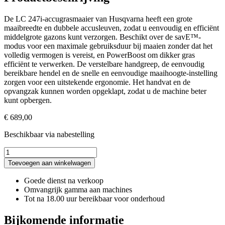
De LC 247i-accugrasmaaier van Husqvarna heeft een grote
maaibreedte en dubbele accusleuven, zodat u eenvoudig en efficiënt
middelgrote gazons kunt verzorgen. Beschikt over de savE™-
modus voor een maximale gebruiksduur bij maaien zonder dat het
volledig vermogen is vereist, en PowerBoost om dikker gras
efficiënt te verwerken. De verstelbare handgreep, de eenvoudig
bereikbare hendel en de snelle en eenvoudige maaihoogte-instelling
zorgen voor een uitstekende ergonomie. Het handvat en de
opvangzak kunnen worden opgeklapt, zodat u de machine beter
kunt opbergen.
€
689,00
Beschikbaar via nabestelling
LC
247i
Toevoegen aan winkelwagen
Accumaaier
(excl.
Goede dienst na verkoop
lader
Omvangrijk gamma aan machines
en
Tot na 18.00 uur bereikbaar voor onderhoud
accu)
aantal
Bijkomende informatie