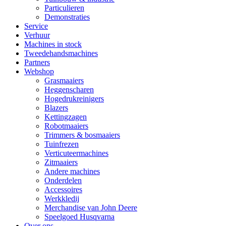
Particulieren
Demonstraties
Service
Verhuur
Machines in stock
Tweedehandsmachines
Partners
Webshop
Grasmaaiers
Heggenscharen
Hogedrukreinigers
Blazers
Kettingzagen
Robotmaaiers
Trimmers & bosmaaiers
Tuinfrezen
Verticuteermachines
Zitmaaiers
Andere machines
Onderdelen
Accessoires
Werkkledij
Merchandise van John Deere
Speelgoed Husqvarna
Over ons