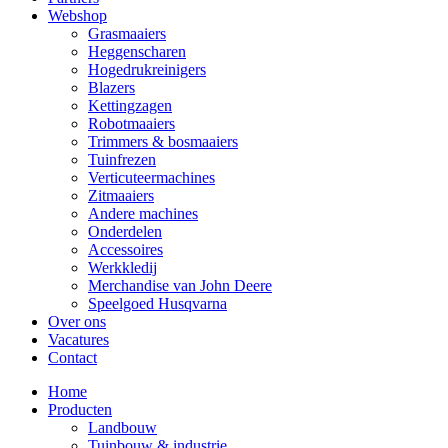
Webshop
Grasmaaiers
Heggenscharen
Hogedrukreinigers
Blazers
Kettingzagen
Robotmaaiers
Trimmers & bosmaaiers
Tuinfrezen
Verticuteermachines
Zitmaaiers
Andere machines
Onderdelen
Accessoires
Werkkledij
Merchandise van John Deere
Speelgoed Husqvarna
Over ons
Vacatures
Contact
Home
Producten
Landbouw
Tuinbouw & industrie