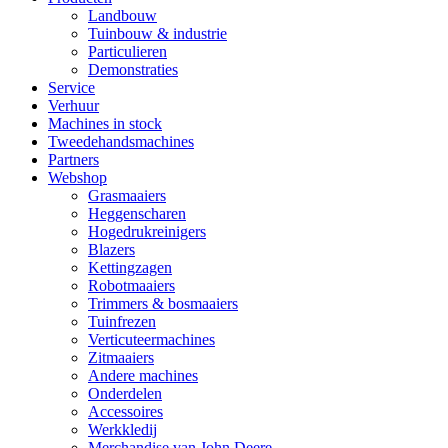
Landbouw
Tuinbouw & industrie
Particulieren
Demonstraties
Service
Verhuur
Machines in stock
Tweedehandsmachines
Partners
Webshop
Grasmaaiers
Heggenscharen
Hogedrukreinigers
Blazers
Kettingzagen
Robotmaaiers
Trimmers & bosmaaiers
Tuinfrezen
Verticuteermachines
Zitmaaiers
Andere machines
Onderdelen
Accessoires
Werkkledij
Merchandise van John Deere