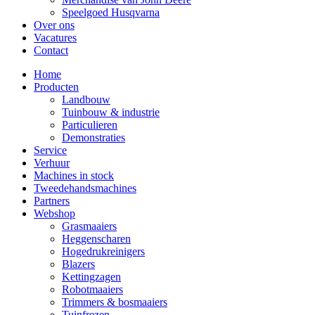
Speelgoed Husqvarna
Over ons
Vacatures
Contact
Home
Producten
Landbouw
Tuinbouw & industrie
Particulieren
Demonstraties
Service
Verhuur
Machines in stock
Tweedehandsmachines
Partners
Webshop
Grasmaaiers
Heggenscharen
Hogedrukreinigers
Blazers
Kettingzagen
Robotmaaiers
Trimmers & bosmaaiers
Tuinfrezen