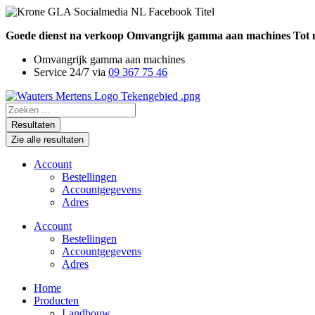
Ga
naar
Goede dienst na verkoop
Omvangrijk gamma aan machines
Tot 
de
inhoud
Omvangrijk gamma aan machines
Service 24/7 via
09 367 75 46
Search
...
Resultaten
Zie alle resultaten
Account
Bestellingen
Accountgegevens
Adres
Account
Bestellingen
Accountgegevens
Adres
Home
Producten
Landbouw