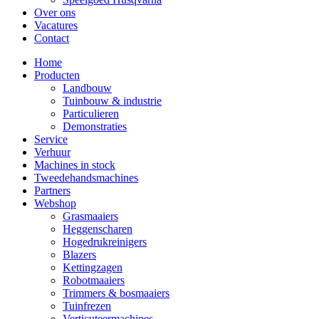
Over ons
Vacatures
Contact
Home
Producten
Landbouw
Tuinbouw & industrie
Particulieren
Demonstraties
Service
Verhuur
Machines in stock
Tweedehandsmachines
Partners
Webshop
Grasmaaiers
Heggenscharen
Hogedrukreinigers
Blazers
Kettingzagen
Robotmaaiers
Trimmers & bosmaaiers
Tuinfrezen
Verticuteermachines