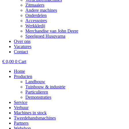
Zitmaaiers
Andere machines
Onderdelen
Accessoires
Werkkledij
Merchandise van John Deere
Speelgoed Husqvarna
Over ons
Vacatures
Contact
€
0,00
0
Cart
Home
Producten
Landbouw
Tuinbouw & industrie
Particulieren
Demonstraties
Service
Verhuur
Machines in stock
Tweedehandsmachines
Partners
Webshop