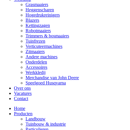
Grasmaaiers
Heggenscharen
Hogedrukreinigers
Blazers
Kettingzagen
Robotmaaiers
Trimmers & bosmaaiers
Tuinfrezen
Verticuteermachines
Zitmaaiers
Andere machines
Onderdelen
Accessoires
Werkkledij
Merchandise van John Deere
Speelgoed Husqvarna
Over ons
Vacatures
Contact
Home
Producten
Landbouw
Tuinbouw & industrie
Particulieren