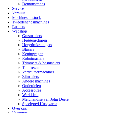
Demonstraties
Service
Verhuur
Machines in stock
Tweedehandsmachines
Partners
Webshop
Grasmaaiers
Heggenscharen
Hogedrukreinigers
Blazers
Kettingzagen
Robotmaaiers
Trimmers & bosmaaiers
Tuinfrezen
Verticuteermachines
Zitmaaiers
Andere machines
Onderdelen
Accessoires
Werkkledij
Merchandise van John Deere
Speelgoed Husqvarna
Over ons
Vacatures