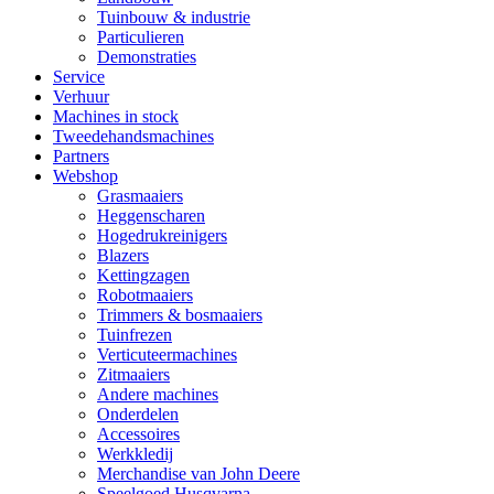
Tuinbouw & industrie
Particulieren
Demonstraties
Service
Verhuur
Machines in stock
Tweedehandsmachines
Partners
Webshop
Grasmaaiers
Heggenscharen
Hogedrukreinigers
Blazers
Kettingzagen
Robotmaaiers
Trimmers & bosmaaiers
Tuinfrezen
Verticuteermachines
Zitmaaiers
Andere machines
Onderdelen
Accessoires
Werkkledij
Merchandise van John Deere
Speelgoed Husqvarna